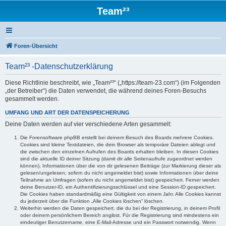
Team²³
Foren-Übersicht
Team²³ -Datenschutzerklärung
Diese Richtlinie beschreibt, wie „Team²³“ („https://team-23.com“) (im Folgenden
„der Betreiber“) die Daten verwendet, die während deines Foren-Besuchs
gesammelt werden.
UMFANG UND ART DER DATENSPEICHERUNG
Deine Daten werden auf vier verschiedene Arten gesammelt:
Die Forensoftware phpBB erstellt bei deinem Besuch des Boards mehrere Cookies.
Cookies sind kleine Textdateien, die dein Browser als temporäre Dateien ablegt und
die zwischen den einzelnen Aufrufen des Boards erhalten bleiben. In diesen Cookies
sind die aktuelle ID deiner Sitzung (damit dir alle Seitenaufrufe zugeordnet werden
können), Informationen über die von dir gelesenen Beiträge (zur Markierung dieser als
gelesen/ungelesen; sofern du nicht angemeldet bist) sowie Informationen über deine
Teilnahme an Umfragen (sofern du nicht angemeldet bist) gespeichert. Ferner werden
deine Benutzer-ID, ein Authentifizierungsschlüssel und eine Session-ID gespeichert.
Die Cookies haben standardmäßig eine Gültigkeit von einem Jahr. Alle Cookies kannst
du jederzeit über die Funktion „Alle Cookies löschen“ löschen.
Weiterhin werden die Daten gespeichert, die du bei der Registrierung, in deinem Profil
oder deinem persönlichem Bereich angibst. Für die Registrierung sind mindestens ein
eindeutiger Benutzername, eine E-Mail-Adresse und ein Passwort notwendig. Wenn