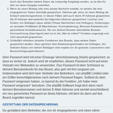
durch den Betreiber weitere Daten als notwendig festgelegt wurden, so ist dies für
dich vor deren Eingabe ersichtlich.
Wenn du einen Beitrag oder eine private Nachricht erstellst, so werden die dort
eingegebenen Daten ebenfalls gespeichert. Gleiches gilt, wenn du einen Beitrag als
Entwurf zwischenspeicherst. In diesen Fällen wird auch deine IP-Adresse gespeichert.
Die IP-Adresse wird weiterhin bei folgenden Aktionen gespeichert: Löschen und
Ändern von Beiträgen (dazu zählen Private Nachrichten und Umfragen), Änderungen
an zentralen Profildaten (E-Mail-Adresse, Kontoaktivierung, Benutzer-Passwort) und
gescheiterte Anmeldeversuche. Die von deinem Browser übermittelte Browser-
Kennzeichnung (User Agent) wird nur in der „Wer ist online?“-Funktion angezeigt und
nicht dauerhaft gespeichert.
Schließlich erfordern einzelne Funktionen des Boards, dass weitere Daten
gespeichert werden. Dazu gehören dein Abstimmungsverhalten bei Umfragen, der
Gelesen-Status von deinen Beiträgen oder explizit von dir gesetzte Lesezeichen oder
Benachrichtigungsfunktionen.
Dein Passwort wird mit einer Einwege-Verschlüsselung (Hash) gespeichert, so
dass es sicher ist. Jedoch wird dir empfohlen, dieses Passwort nicht auf einer
Vielzahl von Webseiten zu verwenden. Das Passwort ist dein Schlüssel zu
deinem Benutzerkonto für das Board, also geh mit ihm sorgsam um.
Insbesondere wird dich kein Vertreter des Betreibers, von phpBB Limited oder
ein Dritter berechtigterweise nach deinem Passwort fragen. Solltest du dein
Passwort vergessen haben, so kannst du die Funktion „Ich habe mein
Passwort vergessen“ benutzen. Die phpBB-Software fragt dich dann nach
deinem Benutzernamen und deiner E-Mail-Adresse und sendet anschließend
ein neu generiertes Passwort an diese Adresse, mit dem du dann auf das
Board zugreifen kannst.
GESTATTUNG DER DATENSPEICHERUNG
Du gestattest dem Betreiber, die von dir eingegebenen und oben näher