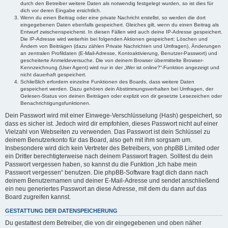
durch den Betreiber weitere Daten als notwendig festgelegt wurden, so ist dies für
dich vor deren Eingabe ersichtlich.
Wenn du einen Beitrag oder eine private Nachricht erstellst, so werden die dort
eingegebenen Daten ebenfalls gespeichert. Gleiches gilt, wenn du einen Beitrag als
Entwurf zwischenspeicherst. In diesen Fällen wird auch deine IP-Adresse gespeichert.
Die IP-Adresse wird weiterhin bei folgenden Aktionen gespeichert: Löschen und
Ändern von Beiträgen (dazu zählen Private Nachrichten und Umfragen), Änderungen
an zentralen Profildaten (E-Mail-Adresse, Kontoaktivierung, Benutzer-Passwort) und
gescheiterte Anmeldeversuche. Die von deinem Browser übermittelte Browser-
Kennzeichnung (User Agent) wird nur in der „Wer ist online?“-Funktion angezeigt und
nicht dauerhaft gespeichert.
Schließlich erfordern einzelne Funktionen des Boards, dass weitere Daten
gespeichert werden. Dazu gehören dein Abstimmungsverhalten bei Umfragen, der
Gelesen-Status von deinen Beiträgen oder explizit von dir gesetzte Lesezeichen oder
Benachrichtigungsfunktionen.
Dein Passwort wird mit einer Einwege-Verschlüsselung (Hash) gespeichert, so
dass es sicher ist. Jedoch wird dir empfohlen, dieses Passwort nicht auf einer
Vielzahl von Webseiten zu verwenden. Das Passwort ist dein Schlüssel zu
deinem Benutzerkonto für das Board, also geh mit ihm sorgsam um.
Insbesondere wird dich kein Vertreter des Betreibers, von phpBB Limited oder
ein Dritter berechtigterweise nach deinem Passwort fragen. Solltest du dein
Passwort vergessen haben, so kannst du die Funktion „Ich habe mein
Passwort vergessen“ benutzen. Die phpBB-Software fragt dich dann nach
deinem Benutzernamen und deiner E-Mail-Adresse und sendet anschließend
ein neu generiertes Passwort an diese Adresse, mit dem du dann auf das
Board zugreifen kannst.
GESTATTUNG DER DATENSPEICHERUNG
Du gestattest dem Betreiber, die von dir eingegebenen und oben näher