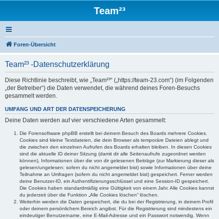
Team²³
Foren-Übersicht
Team²³ -Datenschutzerklärung
Diese Richtlinie beschreibt, wie „Team²³“ („https://team-23.com“) (im Folgenden
„der Betreiber“) die Daten verwendet, die während deines Foren-Besuchs
gesammelt werden.
UMFANG UND ART DER DATENSPEICHERUNG
Deine Daten werden auf vier verschiedene Arten gesammelt:
Die Forensoftware phpBB erstellt bei deinem Besuch des Boards mehrere Cookies.
Cookies sind kleine Textdateien, die dein Browser als temporäre Dateien ablegt und
die zwischen den einzelnen Aufrufen des Boards erhalten bleiben. In diesen Cookies
sind die aktuelle ID deiner Sitzung (damit dir alle Seitenaufrufe zugeordnet werden
können), Informationen über die von dir gelesenen Beiträge (zur Markierung dieser als
gelesen/ungelesen; sofern du nicht angemeldet bist) sowie Informationen über deine
Teilnahme an Umfragen (sofern du nicht angemeldet bist) gespeichert. Ferner werden
deine Benutzer-ID, ein Authentifizierungsschlüssel und eine Session-ID gespeichert.
Die Cookies haben standardmäßig eine Gültigkeit von einem Jahr. Alle Cookies kannst
du jederzeit über die Funktion „Alle Cookies löschen“ löschen.
Weiterhin werden die Daten gespeichert, die du bei der Registrierung, in deinem Profil
oder deinem persönlichem Bereich angibst. Für die Registrierung sind mindestens ein
eindeutiger Benutzername, eine E-Mail-Adresse und ein Passwort notwendig. Wenn