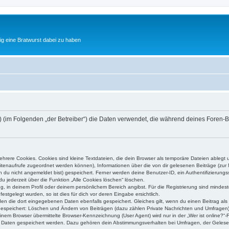
tig eine Bratwurst dabei zu haben
om“) (im Folgenden „der Betreiber“) die Daten verwendet, die während deines Fore
rere Cookies. Cookies sind kleine Textdateien, die dein Browser als temporäre Dateien ablegt 
 Seitenaufrufe zugeordnet werden können), Informationen über die von dir gelesenen Beiträge (zu
n du nicht angemeldet bist) gespeichert. Ferner werden deine Benutzer-ID, ein Authentifizierung
u jederzeit über die Funktion „Alle Cookies löschen“ löschen.
ng, in deinem Profil oder deinem persönlichem Bereich angibst. Für die Registrierung sind mind
stgelegt wurden, so ist dies für dich vor deren Eingabe ersichtlich.
rden die dort eingegebenen Daten ebenfalls gespeichert. Gleiches gilt, wenn du einen Beitrag als
 gespeichert: Löschen und Ändern von Beiträgen (dazu zählen Private Nachrichten und Umfragen)
em Browser übermittelte Browser-Kennzeichnung (User Agent) wird nur in der „Wer ist online?“-F
re Daten gespeichert werden. Dazu gehören dein Abstimmungsverhalten bei Umfragen, der Gelesen