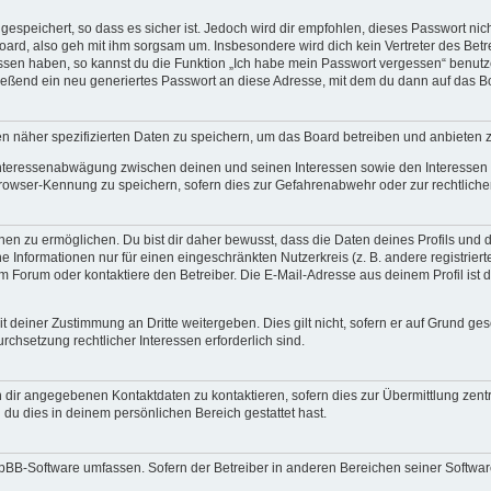
espeichert, so dass es sicher ist. Jedoch wird dir empfohlen, dieses Passwort ni
ard, also geh mit ihm sorgsam um. Insbesondere wird dich kein Vertreter des Betre
essen haben, so kannst du die Funktion „Ich habe mein Passwort vergessen“ benut
ßend ein neu generiertes Passwort an diese Adresse, mit dem du dann auf das Bo
en näher spezifizierten Daten zu speichern, um das Board betreiben und anbieten 
 Interessenabwägung zwischen deinen und seinen Interessen sowie den Interessen D
rowser-Kennung zu speichern, sofern dies zur Gefahrenabwehr oder zur rechtlichen
 zu ermöglichen. Du bist dir daher bewusst, dass die Daten deines Profils und die 
e Informationen nur für einen eingeschränkten Nutzerkreis (z. B. andere registriert
Forum oder kontaktiere den Betreiber. Die E-Mail-Adresse aus deinem Profil ist d
 deiner Zustimmung an Dritte weitergeben. Dies gilt nicht, sofern er auf Grund ge
urchsetzung rechtlicher Interessen erforderlich sind.
 dir angegebenen Kontaktdaten zu kontaktieren, sofern dies zur Übermittlung zentra
 du dies in deinem persönlichen Bereich gestattet hast.
phpBB-Software umfassen. Sofern der Betreiber in anderen Bereichen seiner Softwa