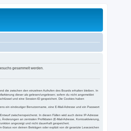
n-Besuchs gesammelt werden.
und die zwischen den einzelnen Aufrufen des Boards erhalten bleiben. In
r Markierung dieser als gelesen/ungelesen; sofern du nicht angemeldet
sschlüssel und eine Session-ID gespeichert. Die Cookies haben
estens ein eindeutiger Benutzername, eine E-Mail-Adresse und ein Passwort
 Entwurf zwischenspeicherst. In diesen Fällen wird auch deine IP-Adresse
, Änderungen an zentralen Profildaten (E-Mail-Adresse, Kontoaktivierung,
unktion angezeigt und nicht dauerhaft gespeichert.
-Status von deinen Beiträgen oder explizit von dir gesetzte Lesezeichen