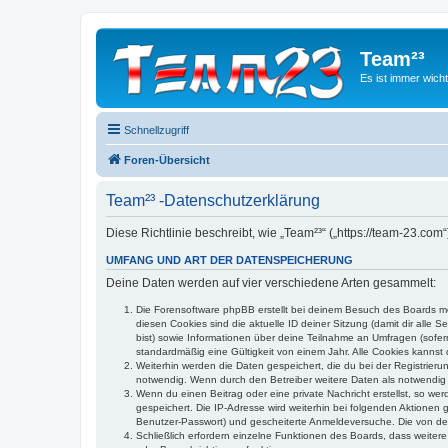
Team²³
Es ist immer wich
Schnellzugriff
Foren-Übersicht
Team²³ -Datenschutzerklärung
Diese Richtlinie beschreibt, wie „Team²³“ („https://team-23.c
UMFANG UND ART DER DATENSPEICHERUNG
Deine Daten werden auf vier verschiedene Arten gesammelt:
Die Forensoftware phpBB erstellt bei deinem Besuch des Boards meh
diesen Cookies sind die aktuelle ID deiner Sitzung (damit dir alle
bist) sowie Informationen über deine Teilnahme an Umfragen (sofer
standardmäßig eine Gültigkeit von einem Jahr. Alle Cookies kannst d
Weiterhin werden die Daten gespeichert, die du bei der Registrieru
notwendig. Wenn durch den Betreiber weitere Daten als notwendig fe
Wenn du einen Beitrag oder eine private Nachricht erstellst, so we
gespeichert. Die IP-Adresse wird weiterhin bei folgenden Aktionen
Benutzer-Passwort) und gescheiterte Anmeldeversuche. Die von dein
Schließlich erfordern einzelne Funktionen des Boards, dass weite