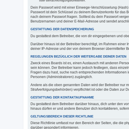
oder Benachrichtigungsfunktionen.
Dein Passwort wird mit einer Einwege-Verschlüsselung (Hash) g
Passwort ist dein Schlüssel zu deinem Benutzerkonto für das Bo
nach deinem Passwort fragen. Solltest du dein Passwort verg
Benutzernamen und deiner E-Mail-Adresse und sendet anschlie
GESTATTUNG DER DATENSPEICHERUNG
Du gestattest dem Betreiber, die von dir eingegebenen und ob
Darüber hinaus ist der Betreiber berechtigt, im Rahmen einer
deiner IP-Adresse und der von deinem Browser übermittelter B
REGELUNGEN BEZÜGLICH DER WEITERGABE DEINER DATEN
Zweck eines Boards ist es, einen Austausch mit anderen Personen
sein können. Der Betreiber kann jedoch festlegen, dass einzeln
Fragen dazu hast, suche nach entsprechenden Informationen im 
Personen (Administratoren) zugänglich.
Andere als die oben genannten Daten wird der Betreiber nur mit
Strafverfolgungsbehörden) verpflichtet ist oder die Daten zur D
GESTATTUNG DER KONTAKTAUFNAHME
Du gestattest dem Betreiber darüber hinaus, dich unter den von
hinaus dürfen er und andere Benutzer dich kontaktieren, sofern
GELTUNGSBEREICH DIESER RICHTLINIE
Diese Richtlinie umfasst nur den Bereich der Seiten, die die 
darüber gesondert informieren.