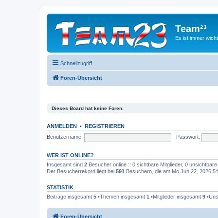
Team²³
Es ist immer wich
Schnellzugriff
Foren-Übersicht
Dieses Board hat keine Foren.
ANMELDEN
•
REGISTRIEREN
Benutzername:
Passwort:
WER IST ONLINE?
Insgesamt sind
2
Besucher online :: 0 sichtbare Mitglieder, 0 unsichtbar
Der Besucherrekord liegt bei
591
Besuchern, die am Mo Jun 22, 2026 5:59
STATISTIK
Beiträge insgesamt
5
•Themen insgesamt
1
•Mitglieder insgesamt
9
•Unse
Foren-Übersicht