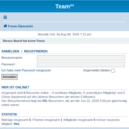
Team²³
Foren-Übersicht
Aktuelle Zeit: Sa Aug 08, 2026 7:21 pm
Dieses Board hat keine Foren.
ANMELDEN
•
REGISTRIEREN
Benutzername:
Passwort:
Ich habe mein Passwort vergessen
Angemeldet bleiben
WER IST ONLINE?
Insgesamt sind
6
Besucher online :: 0 sichtbare Mitglieder, 0 unsichtbare Mitglieder und 6
Gäste (basierend auf den aktiven Besuchern der letzten 5 Minuten)
Der Besucherrekord liegt bei
591
Besuchern, die am Mo Jun 22, 2026 5:59 pm gleichzeitig
online waren.
STATISTIK
Beiträge insgesamt
5
•Themen insgesamt
1
•Mitglieder insgesamt
9
•Unser neuestes
Mitglied:
Vita