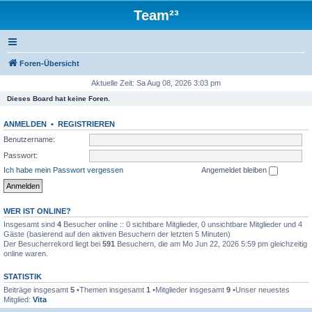
Team²³
Foren-Übersicht
Aktuelle Zeit: Sa Aug 08, 2026 3:03 pm
Dieses Board hat keine Foren.
ANMELDEN
•
REGISTRIEREN
Benutzername:
Passwort:
Ich habe mein Passwort vergessen
Angemeldet bleiben
WER IST ONLINE?
Insgesamt sind
4
Besucher online :: 0 sichtbare Mitglieder, 0 unsichtbare Mitglieder und 4
Gäste (basierend auf den aktiven Besuchern der letzten 5 Minuten)
Der Besucherrekord liegt bei
591
Besuchern, die am Mo Jun 22, 2026 5:59 pm gleichzeitig
online waren.
STATISTIK
Beiträge insgesamt
5
•Themen insgesamt
1
•Mitglieder insgesamt
9
•Unser neuestes
Mitglied:
Vita