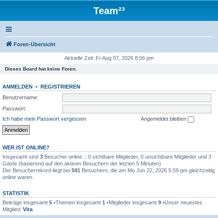
Team²³
Foren-Übersicht
Aktuelle Zeit: Fr Aug 07, 2026 8:06 pm
Dieses Board hat keine Foren.
ANMELDEN
•
REGISTRIEREN
Benutzername:
Passwort:
Ich habe mein Passwort vergessen
Angemeldet bleiben
WER IST ONLINE?
Insgesamt sind
3
Besucher online :: 0 sichtbare Mitglieder, 0 unsichtbare Mitglieder und 3
Gäste (basierend auf den aktiven Besuchern der letzten 5 Minuten)
Der Besucherrekord liegt bei
591
Besuchern, die am Mo Jun 22, 2026 5:59 pm gleichzeitig
online waren.
STATISTIK
Beiträge insgesamt
5
•Themen insgesamt
1
•Mitglieder insgesamt
9
•Unser neuestes
Mitglied:
Vita