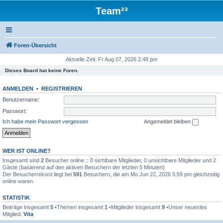
Team²³
Foren-Übersicht
Aktuelle Zeit: Fr Aug 07, 2026 2:48 pm
Dieses Board hat keine Foren.
ANMELDEN
•
REGISTRIEREN
Benutzername:
Passwort:
Ich habe mein Passwort vergessen
Angemeldet bleiben
WER IST ONLINE?
Insgesamt sind
2
Besucher online :: 0 sichtbare Mitglieder, 0 unsichtbare Mitglieder und 2
Gäste (basierend auf den aktiven Besuchern der letzten 5 Minuten)
Der Besucherrekord liegt bei
591
Besuchern, die am Mo Jun 22, 2026 5:59 pm gleichzeitig
online waren.
STATISTIK
Beiträge insgesamt
5
•Themen insgesamt
1
•Mitglieder insgesamt
9
•Unser neuestes
Mitglied:
Vita