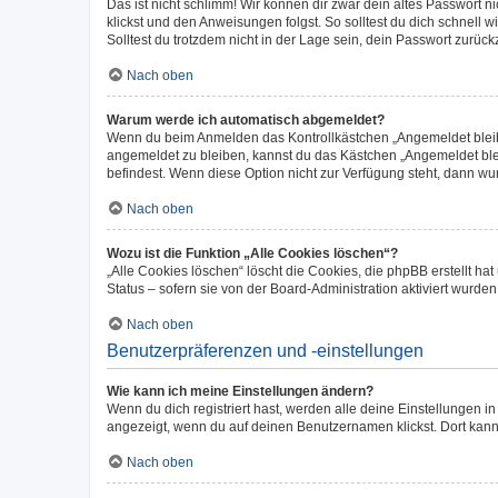
Das ist nicht schlimm! Wir können dir zwar dein altes Passwort 
klickst und den Anweisungen folgst. So solltest du dich schnell
Solltest du trotzdem nicht in der Lage sein, dein Passwort zurüc
Nach oben
Warum werde ich automatisch abgemeldet?
Wenn du beim Anmelden das Kontrollkästchen „Angemeldet bleiben
angemeldet zu bleiben, kannst du das Kästchen „Angemeldet blei
befindest. Wenn diese Option nicht zur Verfügung steht, dann wu
Nach oben
Wozu ist die Funktion „Alle Cookies löschen“?
„Alle Cookies löschen“ löscht die Cookies, die phpBB erstellt h
Status – sofern sie von der Board-Administration aktiviert wurd
Nach oben
Benutzerpräferenzen und -einstellungen
Wie kann ich meine Einstellungen ändern?
Wenn du dich registriert hast, werden alle deine Einstellungen 
angezeigt, wenn du auf deinen Benutzernamen klickst. Dort kann
Nach oben