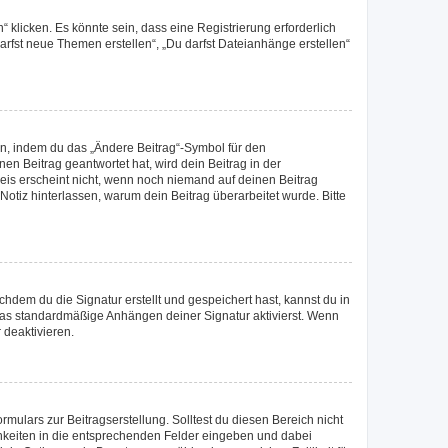
klicken. Es könnte sein, dass eine Registrierung erforderlich
darfst neue Themen erstellen“, „Du darfst Dateianhänge erstellen“
en, indem du das „Ändere Beitrag“-Symbol für den
en Beitrag geantwortet hat, wird dein Beitrag in der
eis erscheint nicht, wenn noch niemand auf deinen Beitrag
 Notiz hinterlassen, warum dein Beitrag überarbeitet wurde. Bitte
dem du die Signatur erstellt und gespeichert hast, kannst du in
das standardmäßige Anhängen deiner Signatur aktivierst. Wenn
 deaktivieren.
mulars zur Beitragserstellung. Solltest du diesen Bereich nicht
chkeiten in die entsprechenden Felder eingeben und dabei