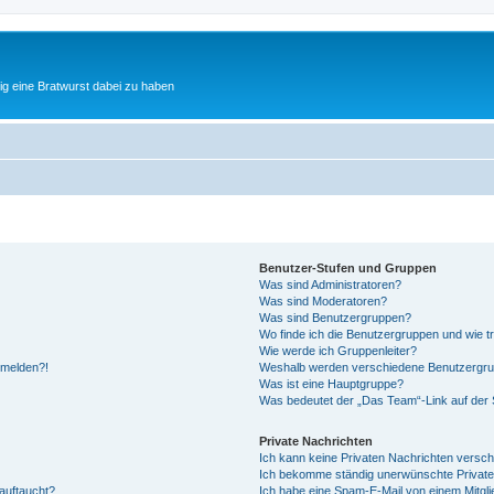
tig eine Bratwurst dabei zu haben
Benutzer-Stufen und Gruppen
Was sind Administratoren?
Was sind Moderatoren?
Was sind Benutzergruppen?
Wo finde ich die Benutzergruppen und wie tr
Wie werde ich Gruppenleiter?
anmelden?!
Weshalb werden verschiedene Benutzergrupp
Was ist eine Hauptgruppe?
Was bedeutet der „Das Team“-Link auf der S
Private Nachrichten
Ich kann keine Privaten Nachrichten versch
Ich bekomme ständig unerwünschte Private
auftaucht?
Ich habe eine Spam-E-Mail von einem Mitgli