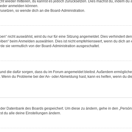
nicht wieder mitteilen, du kannst es jedoch zurücksetzen. Dies machst du, indem d
 wieder anmelden können.
kzusetzen, so wende dich an die Board-Administration.
“ nicht auswählst, wirst du nur für eine Sitzung angemeldet. Dies verhindert de
ben“ beim Anmelden auswählen. Dies ist nicht empfehlenswert, wenn du dich an ei
rde sie vermutlich von der Board-Administration ausgeschaltet.
at und die dafür sorgen, dass du im Forum angemeldet bleibst. Außerdem ermöglich
en. Wenn du Probleme bei der An- oder Abmeldung hast, kann es helfen, wenn du die
in der Datenbank des Boards gespeichert. Um diese zu ändern, gehe in den „Persönl
st du alle deine Einstellungen ändern.