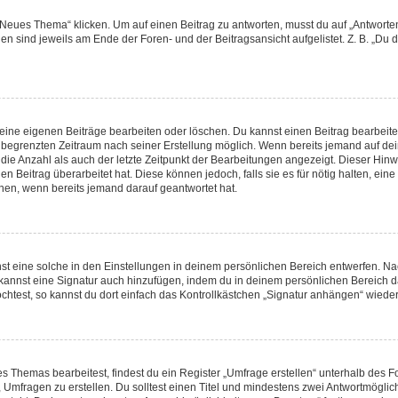
ues Thema“ klicken. Um auf einen Beitrag zu antworten, musst du auf „Antworten“ 
en sind jeweils am Ende der Foren- und der Beitragsansicht aufgelistet. Z. B. „Du 
deine eigenen Beiträge bearbeiten oder löschen. Du kannst einen Beitrag bearbeit
en begrenzten Zeitraum nach seiner Erstellung möglich. Wenn bereits jemand auf dein
die Anzahl als auch der letzte Zeitpunkt der Bearbeitungen angezeigt. Dieser Hinw
 Beitrag überarbeitet hat. Diese können jedoch, falls sie es für nötig halten, eine
nen, wenn bereits jemand darauf geantwortet hat.
 eine solche in den Einstellungen in deinem persönlichen Bereich entwerfen. Nach
 kannst eine Signatur auch hinzufügen, indem du in deinem persönlichen Bereich 
htest, so kannst du dort einfach das Kontrollkästchen „Signatur anhängen“ wieder
Themas bearbeitest, findest du ein Register „Umfrage erstellen“ unterhalb des For
, Umfragen zu erstellen. Du solltest einen Titel und mindestens zwei Antwortmögli