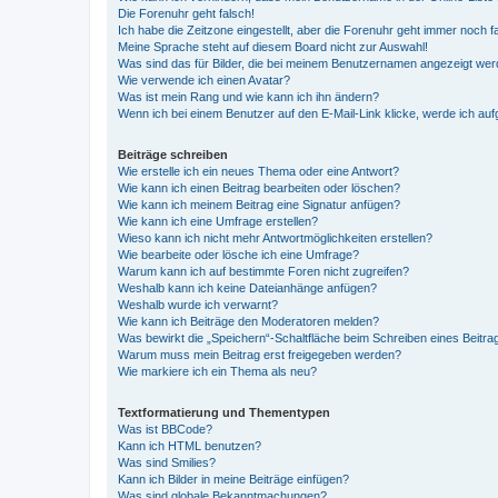
Die Forenuhr geht falsch!
Ich habe die Zeitzone eingestellt, aber die Forenuhr geht immer noch f
Meine Sprache steht auf diesem Board nicht zur Auswahl!
Was sind das für Bilder, die bei meinem Benutzernamen angezeigt we
Wie verwende ich einen Avatar?
Was ist mein Rang und wie kann ich ihn ändern?
Wenn ich bei einem Benutzer auf den E-Mail-Link klicke, werde ich au
Beiträge schreiben
Wie erstelle ich ein neues Thema oder eine Antwort?
Wie kann ich einen Beitrag bearbeiten oder löschen?
Wie kann ich meinem Beitrag eine Signatur anfügen?
Wie kann ich eine Umfrage erstellen?
Wieso kann ich nicht mehr Antwortmöglichkeiten erstellen?
Wie bearbeite oder lösche ich eine Umfrage?
Warum kann ich auf bestimmte Foren nicht zugreifen?
Weshalb kann ich keine Dateianhänge anfügen?
Weshalb wurde ich verwarnt?
Wie kann ich Beiträge den Moderatoren melden?
Was bewirkt die „Speichern“-Schaltfläche beim Schreiben eines Beitra
Warum muss mein Beitrag erst freigegeben werden?
Wie markiere ich ein Thema als neu?
Textformatierung und Thementypen
Was ist BBCode?
Kann ich HTML benutzen?
Was sind Smilies?
Kann ich Bilder in meine Beiträge einfügen?
Was sind globale Bekanntmachungen?