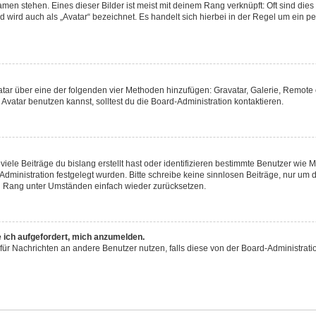
men stehen. Eines dieser Bilder ist meist mit deinem Rang verknüpft: Oft sind dies
 wird auch als „Avatar“ bezeichnet. Es handelt sich hierbei in der Regel um ein p
Avatar über eine der folgenden vier Methoden hinzufügen: Gravatar, Galerie, Remo
atar benutzen kannst, solltest du die Board-Administration kontaktieren.
iele Beiträge du bislang erstellt hast oder identifizieren bestimmte Benutzer wie
-Administration festgelegt wurden. Bitte schreibe keine sinnlosen Beiträge, nur 
en Rang unter Umständen einfach wieder zurücksetzen.
e ich aufgefordert, mich anzumelden.
on für Nachrichten an andere Benutzer nutzen, falls diese von der Board-Administr