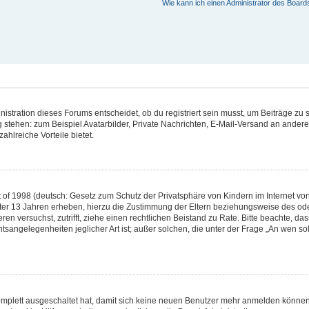
Wie kann ich einen Administrator des Board
stration dieses Forums entscheidet, ob du registriert sein musst, um Beiträge zu sch
g stehen: zum Beispiel Avatarbilder, Private Nachrichten, E-Mail-Versand an andere 
ahlreiche Vorteile bietet.
of 1998 (deutsch: Gesetz zum Schutz der Privatsphäre von Kindern im Internet von 
ter 13 Jahren erheben, hierzu die Zustimmung der Eltern beziehungsweise des ode
rieren versuchst, zutrifft, ziehe einen rechtlichen Beistand zu Rate. Bitte beachte,
tsangelegenheiten jeglicher Art ist; außer solchen, die unter der Frage „An wen so
komplett ausgeschaltet hat, damit sich keine neuen Benutzer mehr anmelden können