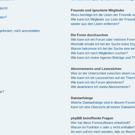
alsch!
Freunde und ignorierte Mitglieder
Wozu benötige ich die Listen der Freunde un
rden?
Wie kann ich Mitglieder zur Liste der Freund
wieder aus den Listen entfernen?
fgefordert, mich anzumelden.
Die Foren durchsuchen
Wie kann ich ein Forum oder mehrere For
Weshalb erhalte ich bei der Suche keine Er
Warum bekomme ich bei der Suche eine lee
Wie kann ich nach Mitgliedern suchen?
Wie kann ich meine eigenen Beiträge und T
Abonnements und Lesezeichen
Was ist der Unterschied zwischen einem L
Wie kann ich ein Lesezeichen auf ein Them
Wie kann ich ein Forum abonnieren?
Wie deaktiviere ich meine Abonnements?
gs?
Dateianhänge
Welche Dateianhänge sind in diesem Forum
Kann ich eine Übersicht all meiner Dateian
phpBB betreffende Fragen
Wer hat diese Forensoftware entwickelt?
Warum ist Funktion x oder y nicht enthalten
An wen soll ich mich wenden, falls es Besc