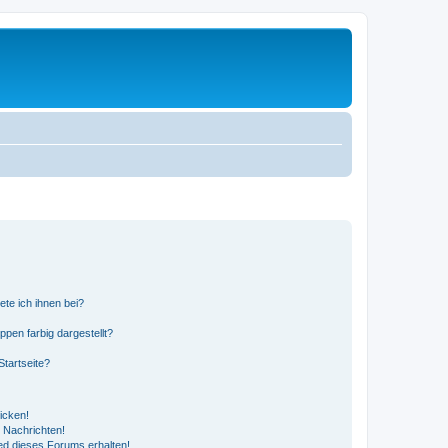
ete ich ihnen bei?
en farbig dargestellt?
tartseite?
icken!
 Nachrichten!
ed dieses Forums erhalten!