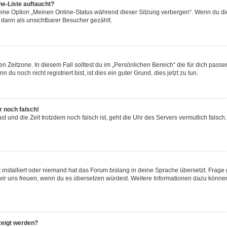
ne-Liste auftaucht?
 eine Option „Meinen Online-Status während dieser Sitzung verbergen“. Wenn du die
 dann als unsichtbarer Besucher gezählt.
n Zeitzone. In diesem Fall solltest du im „Persönlichen Bereich“ die für dich passen
u noch nicht registriert bist, ist dies ein guter Grund, dies jetzt zu tun.
r noch falsch!
hast und die Zeit trotzdem noch falsch ist, geht die Uhr des Servers vermutlich fals
 installiert oder niemand hat das Forum bislang in deine Sprache übersetzt. Frage 
den wir uns freuen, wenn du es übersetzen würdest. Weitere Informationen dazu könn
zeigt werden?