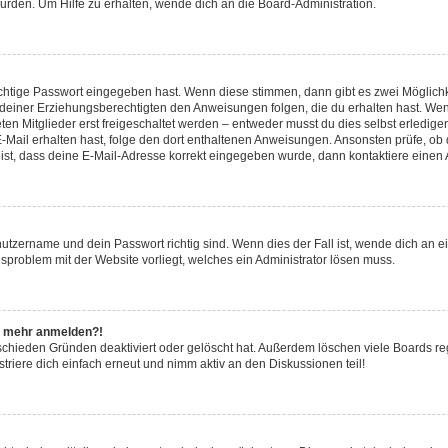
urden. Um Hilfe zu erhalten, wende dich an die Board-Administration.
ichtige Passwort eingegeben hast. Wenn diese stimmen, dann gibt es zwei Möglic
r deiner Erziehungsberechtigten den Anweisungen folgen, die du erhalten hast. Wenn 
n Mitglieder erst freigeschaltet werden – entweder musst du dies selbst erledigen 
ne E-Mail erhalten hast, folge den dort enthaltenen Anweisungen. Ansonsten prüfe, o
bist, dass deine E-Mail-Adresse korrekt eingegeben wurde, dann kontaktiere einen A
nutzername und dein Passwort richtig sind. Wenn dies der Fall ist, wende dich an 
nsproblem mit der Website vorliegt, welches ein Administrator lösen muss.
cht mehr anmelden?!
schieden Gründen deaktiviert oder gelöscht hat. Außerdem löschen viele Boards reg
riere dich einfach erneut und nimm aktiv an den Diskussionen teil!