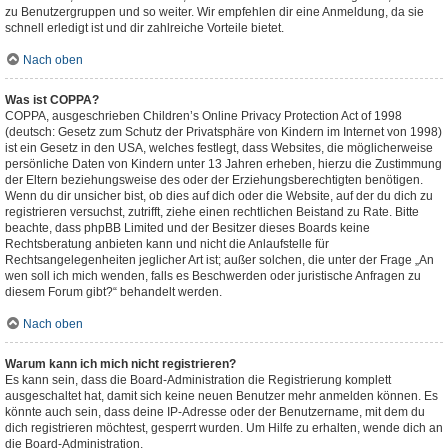
zu Benutzergruppen und so weiter. Wir empfehlen dir eine Anmeldung, da sie
schnell erledigt ist und dir zahlreiche Vorteile bietet.
Nach oben
Was ist COPPA?
COPPA, ausgeschrieben Children’s Online Privacy Protection Act of 1998
(deutsch: Gesetz zum Schutz der Privatsphäre von Kindern im Internet von 1998)
ist ein Gesetz in den USA, welches festlegt, dass Websites, die möglicherweise
persönliche Daten von Kindern unter 13 Jahren erheben, hierzu die Zustimmung
der Eltern beziehungsweise des oder der Erziehungsberechtigten benötigen.
Wenn du dir unsicher bist, ob dies auf dich oder die Website, auf der du dich zu
registrieren versuchst, zutrifft, ziehe einen rechtlichen Beistand zu Rate. Bitte
beachte, dass phpBB Limited und der Besitzer dieses Boards keine
Rechtsberatung anbieten kann und nicht die Anlaufstelle für
Rechtsangelegenheiten jeglicher Art ist; außer solchen, die unter der Frage „An
wen soll ich mich wenden, falls es Beschwerden oder juristische Anfragen zu
diesem Forum gibt?“ behandelt werden.
Nach oben
Warum kann ich mich nicht registrieren?
Es kann sein, dass die Board-Administration die Registrierung komplett
ausgeschaltet hat, damit sich keine neuen Benutzer mehr anmelden können. Es
könnte auch sein, dass deine IP-Adresse oder der Benutzername, mit dem du
dich registrieren möchtest, gesperrt wurden. Um Hilfe zu erhalten, wende dich an
die Board-Administration.