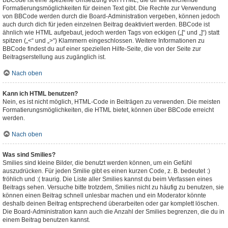
BBCode ist eine spezielle Umsetzung von HTML, die dir weitreichende
Formatierungsmöglichkeiten für deinen Text gibt. Die Rechte zur Verwendung
von BBCode werden durch die Board-Administration vergeben, können jedoch
auch durch dich für jeden einzelnen Beitrag deaktiviert werden. BBCode ist
ähnlich wie HTML aufgebaut, jedoch werden Tags von eckigen („[“ und „]“) statt
spitzen („<“ und „>“) Klammern eingeschlossen. Weitere Informationen zu
BBCode findest du auf einer speziellen Hilfe-Seite, die von der Seite zur
Beitragserstellung aus zugänglich ist.
Nach oben
Kann ich HTML benutzen?
Nein, es ist nicht möglich, HTML-Code in Beiträgen zu verwenden. Die meisten
Formatierungsmöglichkeiten, die HTML bietet, können über BBCode erreicht
werden.
Nach oben
Was sind Smilies?
Smilies sind kleine Bilder, die benutzt werden können, um ein Gefühl
auszudrücken. Für jeden Smilie gibt es einen kurzen Code, z. B. bedeutet :)
fröhlich und :( traurig. Die Liste aller Smilies kannst du beim Verfassen eines
Beitrags sehen. Versuche bitte trotzdem, Smilies nicht zu häufig zu benutzen, sie
können einen Beitrag schnell unlesbar machen und ein Moderator könnte
deshalb deinen Beitrag entsprechend überarbeiten oder gar komplett löschen.
Die Board-Administration kann auch die Anzahl der Smilies begrenzen, die du in
einem Beitrag benutzen kannst.