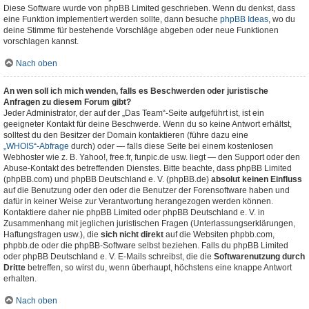
Diese Software wurde von phpBB Limited geschrieben. Wenn du denkst, dass
eine Funktion implementiert werden sollte, dann besuche
phpBB Ideas
, wo du
deine Stimme für bestehende Vorschläge abgeben oder neue Funktionen
vorschlagen kannst.
Nach oben
An wen soll ich mich wenden, falls es Beschwerden oder juristische
Anfragen zu diesem Forum gibt?
Jeder Administrator, der auf der „Das Team“-Seite aufgeführt ist, ist ein
geeigneter Kontakt für deine Beschwerde. Wenn du so keine Antwort erhältst,
solltest du den Besitzer der Domain kontaktieren (führe dazu eine
„WHOIS“-Abfrage
durch) oder — falls diese Seite bei einem kostenlosen
Webhoster wie z. B. Yahoo!, free.fr, funpic.de usw. liegt — den Support oder den
Abuse-Kontakt des betreffenden Dienstes. Bitte beachte, dass phpBB Limited
(phpBB.com) und phpBB Deutschland e. V. (phpBB.de)
absolut keinen Einfluss
auf die Benutzung oder den oder die Benutzer der Forensoftware haben und
dafür in keiner Weise zur Verantwortung herangezogen werden können.
Kontaktiere daher nie phpBB Limited oder phpBB Deutschland e. V. in
Zusammenhang mit jeglichen juristischen Fragen (Unterlassungserklärungen,
Haftungsfragen usw.), die
sich nicht direkt
auf die Websiten phpbb.com,
phpbb.de oder die phpBB-Software selbst beziehen. Falls du phpBB Limited
oder phpBB Deutschland e. V. E-Mails schreibst, die die
Softwarenutzung durch
Dritte
betreffen, so wirst du, wenn überhaupt, höchstens eine knappe Antwort
erhalten.
Nach oben