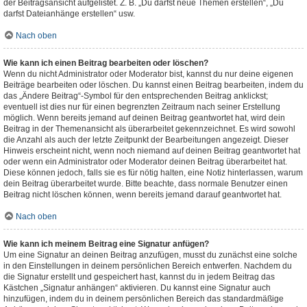
der Beitragsansicht aufgelistet. Z. B. „Du darfst neue Themen erstellen“, „Du
darfst Dateianhänge erstellen“ usw.
Nach oben
Wie kann ich einen Beitrag bearbeiten oder löschen?
Wenn du nicht Administrator oder Moderator bist, kannst du nur deine eigenen
Beiträge bearbeiten oder löschen. Du kannst einen Beitrag bearbeiten, indem du
das „Ändere Beitrag“-Symbol für den entsprechenden Beitrag anklickst;
eventuell ist dies nur für einen begrenzten Zeitraum nach seiner Erstellung
möglich. Wenn bereits jemand auf deinen Beitrag geantwortet hat, wird dein
Beitrag in der Themenansicht als überarbeitet gekennzeichnet. Es wird sowohl
die Anzahl als auch der letzte Zeitpunkt der Bearbeitungen angezeigt. Dieser
Hinweis erscheint nicht, wenn noch niemand auf deinen Beitrag geantwortet hat
oder wenn ein Administrator oder Moderator deinen Beitrag überarbeitet hat.
Diese können jedoch, falls sie es für nötig halten, eine Notiz hinterlassen, warum
dein Beitrag überarbeitet wurde. Bitte beachte, dass normale Benutzer einen
Beitrag nicht löschen können, wenn bereits jemand darauf geantwortet hat.
Nach oben
Wie kann ich meinem Beitrag eine Signatur anfügen?
Um eine Signatur an deinen Beitrag anzufügen, musst du zunächst eine solche
in den Einstellungen in deinem persönlichen Bereich entwerfen. Nachdem du
die Signatur erstellt und gespeichert hast, kannst du in jedem Beitrag das
Kästchen „Signatur anhängen“ aktivieren. Du kannst eine Signatur auch
hinzufügen, indem du in deinem persönlichen Bereich das standardmäßige