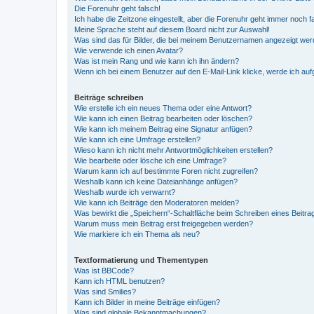
Die Forenuhr geht falsch!
Ich habe die Zeitzone eingestellt, aber die Forenuhr geht immer noch f
Meine Sprache steht auf diesem Board nicht zur Auswahl!
Was sind das für Bilder, die bei meinem Benutzernamen angezeigt we
Wie verwende ich einen Avatar?
Was ist mein Rang und wie kann ich ihn ändern?
Wenn ich bei einem Benutzer auf den E-Mail-Link klicke, werde ich au
Beiträge schreiben
Wie erstelle ich ein neues Thema oder eine Antwort?
Wie kann ich einen Beitrag bearbeiten oder löschen?
Wie kann ich meinem Beitrag eine Signatur anfügen?
Wie kann ich eine Umfrage erstellen?
Wieso kann ich nicht mehr Antwortmöglichkeiten erstellen?
Wie bearbeite oder lösche ich eine Umfrage?
Warum kann ich auf bestimmte Foren nicht zugreifen?
Weshalb kann ich keine Dateianhänge anfügen?
Weshalb wurde ich verwarnt?
Wie kann ich Beiträge den Moderatoren melden?
Was bewirkt die „Speichern“-Schaltfläche beim Schreiben eines Beitra
Warum muss mein Beitrag erst freigegeben werden?
Wie markiere ich ein Thema als neu?
Textformatierung und Thementypen
Was ist BBCode?
Kann ich HTML benutzen?
Was sind Smilies?
Kann ich Bilder in meine Beiträge einfügen?
Was sind globale Bekanntmachungen?