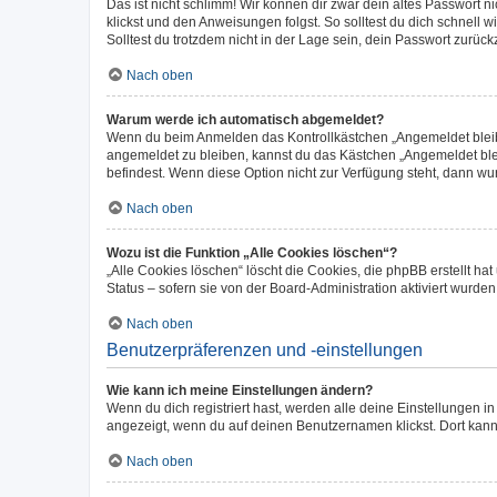
Das ist nicht schlimm! Wir können dir zwar dein altes Passwort 
klickst und den Anweisungen folgst. So solltest du dich schnell
Solltest du trotzdem nicht in der Lage sein, dein Passwort zurüc
Nach oben
Warum werde ich automatisch abgemeldet?
Wenn du beim Anmelden das Kontrollkästchen „Angemeldet bleiben
angemeldet zu bleiben, kannst du das Kästchen „Angemeldet blei
befindest. Wenn diese Option nicht zur Verfügung steht, dann wu
Nach oben
Wozu ist die Funktion „Alle Cookies löschen“?
„Alle Cookies löschen“ löscht die Cookies, die phpBB erstellt h
Status – sofern sie von der Board-Administration aktiviert wurd
Nach oben
Benutzerpräferenzen und -einstellungen
Wie kann ich meine Einstellungen ändern?
Wenn du dich registriert hast, werden alle deine Einstellungen 
angezeigt, wenn du auf deinen Benutzernamen klickst. Dort kann
Nach oben