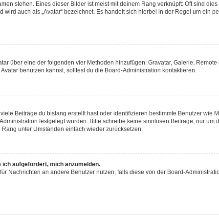
men stehen. Eines dieser Bilder ist meist mit deinem Rang verknüpft: Oft sind dies
 wird auch als „Avatar“ bezeichnet. Es handelt sich hierbei in der Regel um ein p
Avatar über eine der folgenden vier Methoden hinzufügen: Gravatar, Galerie, Remo
atar benutzen kannst, solltest du die Board-Administration kontaktieren.
iele Beiträge du bislang erstellt hast oder identifizieren bestimmte Benutzer wie
-Administration festgelegt wurden. Bitte schreibe keine sinnlosen Beiträge, nur 
en Rang unter Umständen einfach wieder zurücksetzen.
e ich aufgefordert, mich anzumelden.
on für Nachrichten an andere Benutzer nutzen, falls diese von der Board-Administr