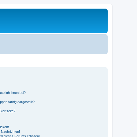
ete ich ihnen bei?
en farbig dargestellt?
tartseite?
icken!
 Nachrichten!
ed dieses Forums erhalten!