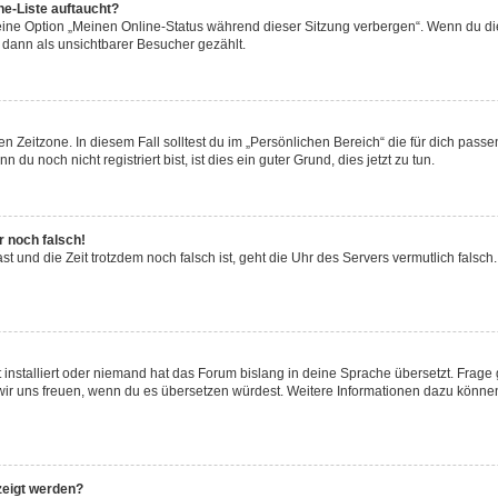
ne-Liste auftaucht?
 eine Option „Meinen Online-Status während dieser Sitzung verbergen“. Wenn du die
 dann als unsichtbarer Besucher gezählt.
n Zeitzone. In diesem Fall solltest du im „Persönlichen Bereich“ die für dich passen
u noch nicht registriert bist, ist dies ein guter Grund, dies jetzt zu tun.
r noch falsch!
hast und die Zeit trotzdem noch falsch ist, geht die Uhr des Servers vermutlich fals
 installiert oder niemand hat das Forum bislang in deine Sprache übersetzt. Frage 
den wir uns freuen, wenn du es übersetzen würdest. Weitere Informationen dazu könn
zeigt werden?