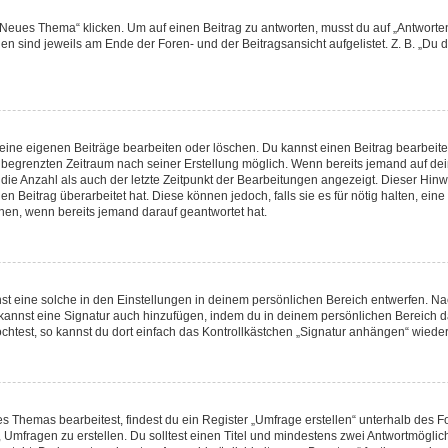
ues Thema“ klicken. Um auf einen Beitrag zu antworten, musst du auf „Antworten“ 
en sind jeweils am Ende der Foren- und der Beitragsansicht aufgelistet. Z. B. „Du 
deine eigenen Beiträge bearbeiten oder löschen. Du kannst einen Beitrag bearbeit
en begrenzten Zeitraum nach seiner Erstellung möglich. Wenn bereits jemand auf dein
die Anzahl als auch der letzte Zeitpunkt der Bearbeitungen angezeigt. Dieser Hinw
 Beitrag überarbeitet hat. Diese können jedoch, falls sie es für nötig halten, eine
nen, wenn bereits jemand darauf geantwortet hat.
 eine solche in den Einstellungen in deinem persönlichen Bereich entwerfen. Nach
 kannst eine Signatur auch hinzufügen, indem du in deinem persönlichen Bereich 
htest, so kannst du dort einfach das Kontrollkästchen „Signatur anhängen“ wieder
Themas bearbeitest, findest du ein Register „Umfrage erstellen“ unterhalb des For
, Umfragen zu erstellen. Du solltest einen Titel und mindestens zwei Antwortmögli