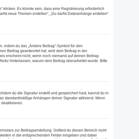
klicken. Es könnte sein, dass eine Registrierung erforderlich
darfst neue Themen erstellen“, „Du darfst Dateianhänge erstellen“
en, indem du das „Ändere Beitrag“-Symbol für den
en Beitrag geantwortet hat, wird dein Beitrag in der
eis erscheint nicht, wenn noch niemand auf deinen Beitrag
 Notiz hinterlassen, warum dein Beitrag überarbeitet wurde. Bitte
dem du die Signatur erstellt und gespeichert hast, kannst du in
das standardmäßige Anhängen deiner Signatur aktivierst. Wenn
 deaktivieren.
mulars zur Beitragserstellung. Solltest du diesen Bereich nicht
chkeiten in die entsprechenden Felder eingeben und dabei