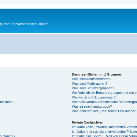
tig eine Bratwurst dabei zu haben
Benutzer-Stufen und Gruppen
Was sind Administratoren?
Was sind Moderatoren?
Was sind Benutzergruppen?
Wo finde ich die Benutzergruppen und wie tr
Wie werde ich Gruppenleiter?
anmelden?!
Weshalb werden verschiedene Benutzergrupp
Was ist eine Hauptgruppe?
Was bedeutet der „Das Team“-Link auf der S
Private Nachrichten
Ich kann keine Privaten Nachrichten versch
Ich bekomme ständig unerwünschte Private
auftaucht?
Ich habe eine Spam-E-Mail von einem Mitgli