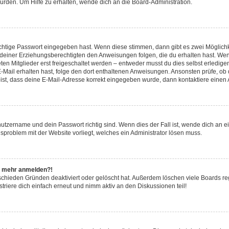
urden. Um Hilfe zu erhalten, wende dich an die Board-Administration.
ichtige Passwort eingegeben hast. Wenn diese stimmen, dann gibt es zwei Möglic
r deiner Erziehungsberechtigten den Anweisungen folgen, die du erhalten hast. Wenn 
n Mitglieder erst freigeschaltet werden – entweder musst du dies selbst erledigen 
ne E-Mail erhalten hast, folge den dort enthaltenen Anweisungen. Ansonsten prüfe, o
bist, dass deine E-Mail-Adresse korrekt eingegeben wurde, dann kontaktiere einen A
nutzername und dein Passwort richtig sind. Wenn dies der Fall ist, wende dich an 
nsproblem mit der Website vorliegt, welches ein Administrator lösen muss.
cht mehr anmelden?!
schieden Gründen deaktiviert oder gelöscht hat. Außerdem löschen viele Boards reg
riere dich einfach erneut und nimm aktiv an den Diskussionen teil!