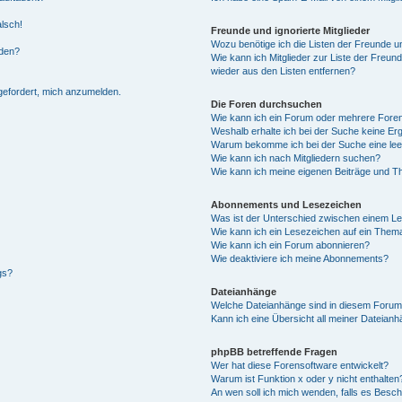
alsch!
Freunde und ignorierte Mitglieder
Wozu benötige ich die Listen der Freunde un
rden?
Wie kann ich Mitglieder zur Liste der Freund
wieder aus den Listen entfernen?
fgefordert, mich anzumelden.
Die Foren durchsuchen
Wie kann ich ein Forum oder mehrere For
Weshalb erhalte ich bei der Suche keine Er
Warum bekomme ich bei der Suche eine lee
Wie kann ich nach Mitgliedern suchen?
Wie kann ich meine eigenen Beiträge und T
Abonnements und Lesezeichen
Was ist der Unterschied zwischen einem L
Wie kann ich ein Lesezeichen auf ein Them
Wie kann ich ein Forum abonnieren?
Wie deaktiviere ich meine Abonnements?
gs?
Dateianhänge
Welche Dateianhänge sind in diesem Forum
Kann ich eine Übersicht all meiner Dateian
phpBB betreffende Fragen
Wer hat diese Forensoftware entwickelt?
Warum ist Funktion x oder y nicht enthalten
An wen soll ich mich wenden, falls es Besc