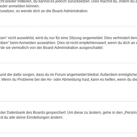
nicht wieder mitteilen, du kannst es jedoch zurücksetzen. Dies machst du, indem d
 wieder anmelden können.
kzusetzen, so wende dich an die Board-Administration.
“ nicht auswählst, wirst du nur für eine Sitzung angemeldet. Dies verhindert de
ben“ beim Anmelden auswählen. Dies ist nicht empfehlenswert, wenn du dich an ei
rde sie vermutlich von der Board-Administration ausgeschaltet.
at und die dafür sorgen, dass du im Forum angemeldet bleibst. Außerdem ermöglich
en. Wenn du Probleme bei der An- oder Abmeldung hast, kann es helfen, wenn du die
in der Datenbank des Boards gespeichert. Um diese zu ändern, gehe in den „Persönl
st du alle deine Einstellungen ändern.