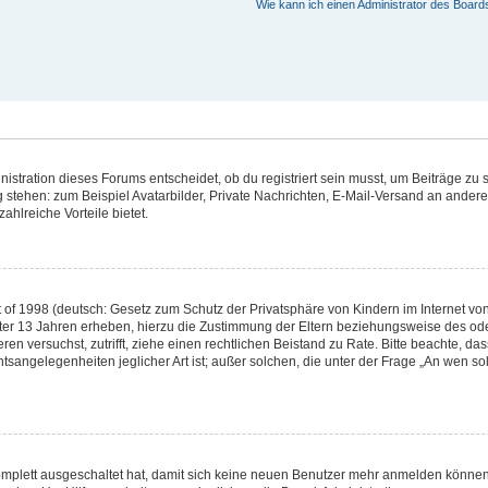
Wie kann ich einen Administrator des Board
stration dieses Forums entscheidet, ob du registriert sein musst, um Beiträge zu sch
g stehen: zum Beispiel Avatarbilder, Private Nachrichten, E-Mail-Versand an andere 
ahlreiche Vorteile bietet.
of 1998 (deutsch: Gesetz zum Schutz der Privatsphäre von Kindern im Internet von 
ter 13 Jahren erheben, hierzu die Zustimmung der Eltern beziehungsweise des ode
rieren versuchst, zutrifft, ziehe einen rechtlichen Beistand zu Rate. Bitte beachte,
tsangelegenheiten jeglicher Art ist; außer solchen, die unter der Frage „An wen so
komplett ausgeschaltet hat, damit sich keine neuen Benutzer mehr anmelden können