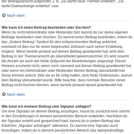
der Beitragsansicht aufgelistet. Z. B. „Du darfst neue Themen erstellen“, „Du
darfst Dateianhänge erstellen“ usw.
Nach oben
Wie kann ich einen Beitrag bearbeiten oder löschen?
Wenn du nicht Administrator oder Moderator bist, kannst du nur deine eigenen
Beiträge bearbeiten oder löschen. Du kannst einen Beitrag bearbeiten, indem du
das „Ändere Beitrag“-Symbol für den entsprechenden Beitrag anklickst;
eventuell ist dies nur für einen begrenzten Zeitraum nach seiner Erstellung
möglich. Wenn bereits jemand auf deinen Beitrag geantwortet hat, wird dein
Beitrag in der Themenansicht als überarbeitet gekennzeichnet. Es wird sowohl
die Anzahl als auch der letzte Zeitpunkt der Bearbeitungen angezeigt. Dieser
Hinweis erscheint nicht, wenn noch niemand auf deinen Beitrag geantwortet hat
oder wenn ein Administrator oder Moderator deinen Beitrag überarbeitet hat.
Diese können jedoch, falls sie es für nötig halten, eine Notiz hinterlassen, warum
dein Beitrag überarbeitet wurde. Bitte beachte, dass normale Benutzer einen
Beitrag nicht löschen können, wenn bereits jemand darauf geantwortet hat.
Nach oben
Wie kann ich meinem Beitrag eine Signatur anfügen?
Um eine Signatur an deinen Beitrag anzufügen, musst du zunächst eine solche
in den Einstellungen in deinem persönlichen Bereich entwerfen. Nachdem du
die Signatur erstellt und gespeichert hast, kannst du in jedem Beitrag das
Kästchen „Signatur anhängen“ aktivieren. Du kannst eine Signatur auch
hinzufügen, indem du in deinem persönlichen Bereich das standardmäßige