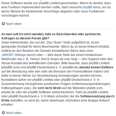
Diese Software wurde von phpBB Limited geschrieben. Wenn du denkst, dass
eine Funktion implementiert werden sollte, dann besuche
phpBB Ideas
, wo du
deine Stimme für bestehende Vorschläge abgeben oder neue Funktionen
vorschlagen kannst.
Nach oben
An wen soll ich mich wenden, falls es Beschwerden oder juristische
Anfragen zu diesem Forum gibt?
Jeder Administrator, der auf der „Das Team“-Seite aufgeführt ist, ist ein
geeigneter Kontakt für deine Beschwerde. Wenn du so keine Antwort erhältst,
solltest du den Besitzer der Domain kontaktieren (führe dazu eine
„WHOIS“-Abfrage
durch) oder — falls diese Seite bei einem kostenlosen
Webhoster wie z. B. Yahoo!, free.fr, funpic.de usw. liegt — den Support oder den
Abuse-Kontakt des betreffenden Dienstes. Bitte beachte, dass phpBB Limited
(phpBB.com) und phpBB Deutschland e. V. (phpBB.de)
absolut keinen Einfluss
auf die Benutzung oder den oder die Benutzer der Forensoftware haben und
dafür in keiner Weise zur Verantwortung herangezogen werden können.
Kontaktiere daher nie phpBB Limited oder phpBB Deutschland e. V. in
Zusammenhang mit jeglichen juristischen Fragen (Unterlassungserklärungen,
Haftungsfragen usw.), die
sich nicht direkt
auf die Websiten phpbb.com,
phpbb.de oder die phpBB-Software selbst beziehen. Falls du phpBB Limited
oder phpBB Deutschland e. V. E-Mails schreibst, die die
Softwarenutzung durch
Dritte
betreffen, so wirst du, wenn überhaupt, höchstens eine knappe Antwort
erhalten.
Nach oben