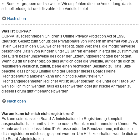
zu Benutzergruppen und so weiter. Wir empfehlen dir eine Anmeldung, da sie
schnell erledigt ist und dir zahlreiche Vorteile bietet.
Nach oben
Was ist COPPA?
COPPA, ausgeschrieben Children’s Online Privacy Protection Act of 1998
(deutsch: Gesetz zum Schutz der Privatsphäre von Kindern im Internet von 1998)
ist ein Gesetz in den USA, welches festlegt, dass Websites, die möglicherweise
persönliche Daten von Kindern unter 13 Jahren erheben, hierzu die Zustimmung
der Eltern beziehungsweise des oder der Erziehungsberechtigten benötigen.
Wenn du dir unsicher bist, ob dies auf dich oder die Website, auf der du dich zu
registrieren versuchst, zutrifft, ziehe einen rechtlichen Beistand zu Rate. Bitte
beachte, dass phpBB Limited und der Besitzer dieses Boards keine
Rechtsberatung anbieten kann und nicht die Anlaufstelle für
Rechtsangelegenheiten jeglicher Art ist; außer solchen, die unter der Frage „An
wen soll ich mich wenden, falls es Beschwerden oder juristische Anfragen zu
diesem Forum gibt?“ behandelt werden.
Nach oben
Warum kann ich mich nicht registrieren?
Es kann sein, dass die Board-Administration die Registrierung komplett
ausgeschaltet hat, damit sich keine neuen Benutzer mehr anmelden können. Es
könnte auch sein, dass deine IP-Adresse oder der Benutzername, mit dem du
dich registrieren möchtest, gesperrt wurden. Um Hilfe zu erhalten, wende dich an
die Board-Administration.