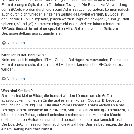
BBCode ist eine spezielle Umsetzung von HTML, die dir weitreichende
Formatierungsmöglichkeiten für deinen Text gibt. Die Rechte zur Verwendung
von BBCode werden durch die Board-Administration vergeben, können jedoch
auch durch dich für jeden einzelnen Beitrag deaktiviert werden. BBCode ist
ähnlich wie HTML aufgebaut, jedoch werden Tags von eckigen („[“ und „]“) statt
spitzen („<“ und „>“) Klammern eingeschlossen. Weitere Informationen zu
BBCode findest du auf einer speziellen Hilfe-Seite, die von der Seite zur
Beitragserstellung aus zugänglich ist.
Nach oben
Kann ich HTML benutzen?
Nein, es ist nicht möglich, HTML-Code in Beiträgen zu verwenden. Die meisten
Formatierungsmöglichkeiten, die HTML bietet, können über BBCode erreicht
werden.
Nach oben
Was sind Smilies?
Smilies sind kleine Bilder, die benutzt werden können, um ein Gefühl
auszudrücken. Für jeden Smilie gibt es einen kurzen Code, z. B. bedeutet :)
fröhlich und :( traurig. Die Liste aller Smilies kannst du beim Verfassen eines
Beitrags sehen. Versuche bitte trotzdem, Smilies nicht zu häufig zu benutzen, sie
können einen Beitrag schnell unlesbar machen und ein Moderator könnte
deshalb deinen Beitrag entsprechend überarbeiten oder gar komplett löschen.
Die Board-Administration kann auch die Anzahl der Smilies begrenzen, die du in
einem Beitrag benutzen kannst.