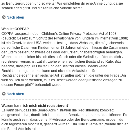
zu Benutzergruppen und so weiter. Wir empfehlen dir eine Anmeldung, da sie
schnell erledigt ist und dir zahlreiche Vorteile bietet.
Nach oben
Was ist COPPA?
COPPA, ausgeschrieben Children’s Online Privacy Protection Act of 1998
(deutsch: Gesetz zum Schutz der Privatsphäre von Kindern im Internet von 1998)
ist ein Gesetz in den USA, welches festlegt, dass Websites, die möglicherweise
persönliche Daten von Kindern unter 13 Jahren erheben, hierzu die Zustimmung
der Eltern beziehungsweise des oder der Erziehungsberechtigten benötigen.
Wenn du dir unsicher bist, ob dies auf dich oder die Website, auf der du dich zu
registrieren versuchst, zutrifft, ziehe einen rechtlichen Beistand zu Rate. Bitte
beachte, dass phpBB Limited und der Besitzer dieses Boards keine
Rechtsberatung anbieten kann und nicht die Anlaufstelle für
Rechtsangelegenheiten jeglicher Art ist; außer solchen, die unter der Frage „An
wen soll ich mich wenden, falls es Beschwerden oder juristische Anfragen zu
diesem Forum gibt?“ behandelt werden.
Nach oben
Warum kann ich mich nicht registrieren?
Es kann sein, dass die Board-Administration die Registrierung komplett
ausgeschaltet hat, damit sich keine neuen Benutzer mehr anmelden können. Es
könnte auch sein, dass deine IP-Adresse oder der Benutzername, mit dem du
dich registrieren möchtest, gesperrt wurden. Um Hilfe zu erhalten, wende dich an
die Board-Administration.