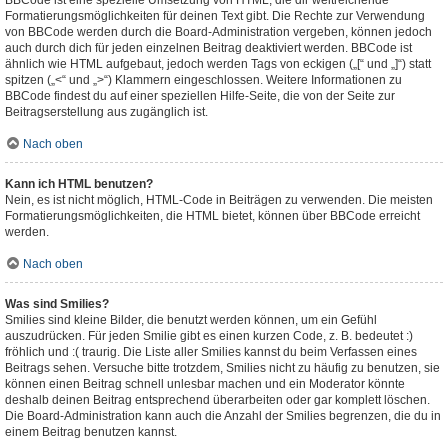
BBCode ist eine spezielle Umsetzung von HTML, die dir weitreichende
Formatierungsmöglichkeiten für deinen Text gibt. Die Rechte zur Verwendung
von BBCode werden durch die Board-Administration vergeben, können jedoch
auch durch dich für jeden einzelnen Beitrag deaktiviert werden. BBCode ist
ähnlich wie HTML aufgebaut, jedoch werden Tags von eckigen („[“ und „]“) statt
spitzen („<“ und „>“) Klammern eingeschlossen. Weitere Informationen zu
BBCode findest du auf einer speziellen Hilfe-Seite, die von der Seite zur
Beitragserstellung aus zugänglich ist.
Nach oben
Kann ich HTML benutzen?
Nein, es ist nicht möglich, HTML-Code in Beiträgen zu verwenden. Die meisten
Formatierungsmöglichkeiten, die HTML bietet, können über BBCode erreicht
werden.
Nach oben
Was sind Smilies?
Smilies sind kleine Bilder, die benutzt werden können, um ein Gefühl
auszudrücken. Für jeden Smilie gibt es einen kurzen Code, z. B. bedeutet :)
fröhlich und :( traurig. Die Liste aller Smilies kannst du beim Verfassen eines
Beitrags sehen. Versuche bitte trotzdem, Smilies nicht zu häufig zu benutzen, sie
können einen Beitrag schnell unlesbar machen und ein Moderator könnte
deshalb deinen Beitrag entsprechend überarbeiten oder gar komplett löschen.
Die Board-Administration kann auch die Anzahl der Smilies begrenzen, die du in
einem Beitrag benutzen kannst.