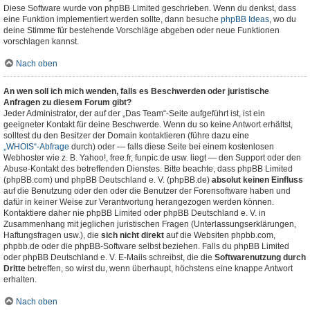
Diese Software wurde von phpBB Limited geschrieben. Wenn du denkst, dass
eine Funktion implementiert werden sollte, dann besuche
phpBB Ideas
, wo du
deine Stimme für bestehende Vorschläge abgeben oder neue Funktionen
vorschlagen kannst.
Nach oben
An wen soll ich mich wenden, falls es Beschwerden oder juristische
Anfragen zu diesem Forum gibt?
Jeder Administrator, der auf der „Das Team“-Seite aufgeführt ist, ist ein
geeigneter Kontakt für deine Beschwerde. Wenn du so keine Antwort erhältst,
solltest du den Besitzer der Domain kontaktieren (führe dazu eine
„WHOIS“-Abfrage
durch) oder — falls diese Seite bei einem kostenlosen
Webhoster wie z. B. Yahoo!, free.fr, funpic.de usw. liegt — den Support oder den
Abuse-Kontakt des betreffenden Dienstes. Bitte beachte, dass phpBB Limited
(phpBB.com) und phpBB Deutschland e. V. (phpBB.de)
absolut keinen Einfluss
auf die Benutzung oder den oder die Benutzer der Forensoftware haben und
dafür in keiner Weise zur Verantwortung herangezogen werden können.
Kontaktiere daher nie phpBB Limited oder phpBB Deutschland e. V. in
Zusammenhang mit jeglichen juristischen Fragen (Unterlassungserklärungen,
Haftungsfragen usw.), die
sich nicht direkt
auf die Websiten phpbb.com,
phpbb.de oder die phpBB-Software selbst beziehen. Falls du phpBB Limited
oder phpBB Deutschland e. V. E-Mails schreibst, die die
Softwarenutzung durch
Dritte
betreffen, so wirst du, wenn überhaupt, höchstens eine knappe Antwort
erhalten.
Nach oben