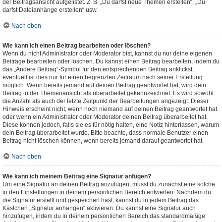
der Beitragsansicht aufgelistet. Z. B. „Du darfst neue Themen erstellen“, „Du
darfst Dateianhänge erstellen“ usw.
Nach oben
Wie kann ich einen Beitrag bearbeiten oder löschen?
Wenn du nicht Administrator oder Moderator bist, kannst du nur deine eigenen
Beiträge bearbeiten oder löschen. Du kannst einen Beitrag bearbeiten, indem du
das „Ändere Beitrag“-Symbol für den entsprechenden Beitrag anklickst;
eventuell ist dies nur für einen begrenzten Zeitraum nach seiner Erstellung
möglich. Wenn bereits jemand auf deinen Beitrag geantwortet hat, wird dein
Beitrag in der Themenansicht als überarbeitet gekennzeichnet. Es wird sowohl
die Anzahl als auch der letzte Zeitpunkt der Bearbeitungen angezeigt. Dieser
Hinweis erscheint nicht, wenn noch niemand auf deinen Beitrag geantwortet hat
oder wenn ein Administrator oder Moderator deinen Beitrag überarbeitet hat.
Diese können jedoch, falls sie es für nötig halten, eine Notiz hinterlassen, warum
dein Beitrag überarbeitet wurde. Bitte beachte, dass normale Benutzer einen
Beitrag nicht löschen können, wenn bereits jemand darauf geantwortet hat.
Nach oben
Wie kann ich meinem Beitrag eine Signatur anfügen?
Um eine Signatur an deinen Beitrag anzufügen, musst du zunächst eine solche
in den Einstellungen in deinem persönlichen Bereich entwerfen. Nachdem du
die Signatur erstellt und gespeichert hast, kannst du in jedem Beitrag das
Kästchen „Signatur anhängen“ aktivieren. Du kannst eine Signatur auch
hinzufügen, indem du in deinem persönlichen Bereich das standardmäßige